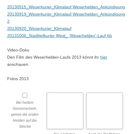
20130915_Weserkurier_Klimalauf Weserhelden_Ankündigung
20130919_Weserkurier_Klimalauf Weserhelden_Ankündigung
2
20130920_Weserkurier_Klimalauf
20131006_Stadtteilkurier West_ ‘Weserhelden’-Lauf 6b
Video-Doku
Den Film des Weserhelden-Laufs 2013 könnt ihr
hier
anschauen.
Fotos 2013
Bei hellem
Die nächsten
Auch die Radfahrer
Sonnenschein,
Klassen stehen
sammeln Kilometer
gehen die ersten
schon in den
Helden auf die
Sartlöchern
Strecke