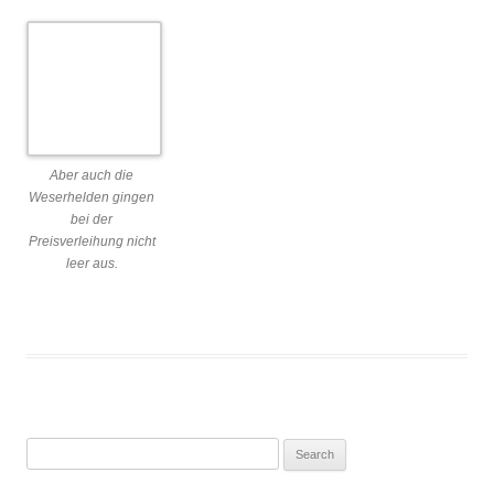
Search
for:
RECENT POSTS
Eindrücke aus den Weserhelden 2025
Weserhelden 2025!
Eindrücke von den Weserhelden 2022
Weserhelden 2022!
Glückliche Sieger*innen der Weserhelden
RECENT COMMENTS