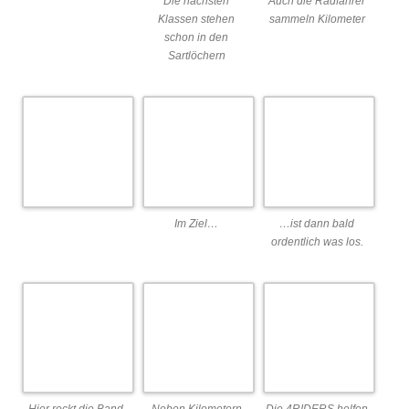
Im Ziel…
…ist dann bald
ordentlich was los.
Hier rockt die Band
Neben Kilometern
Die 4RIDERS helfen
der Schule an der
können auch
den Weserhelden
Helgolanderstraße
Klimapunkte
auch Klimahelden zu
den Sportgarten.
gesammelt werden.
werden.
Mit den Werderstars
Am Ende sind viele
von morgen lassen
Kilometer
sich noch ein paar
zusammengekomme