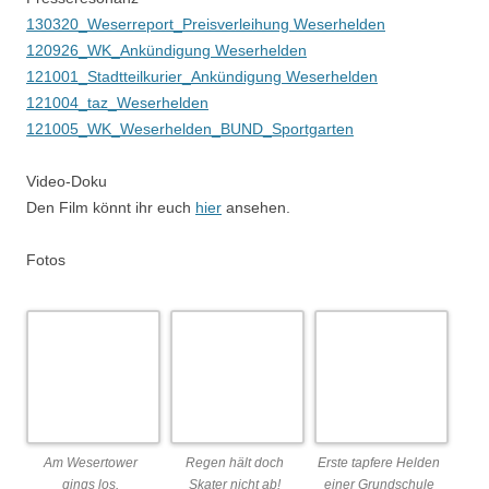
Am Wesertower
Regen hält doch
Erste tapfere Helden
gings los.
Skater nicht ab!
einer Grundschule
ziehen los.
Die Stimmung ist
Engagement für
Emin da Silva als
richtig gut!
Klima- und
Motivator.
Jugendprojekte