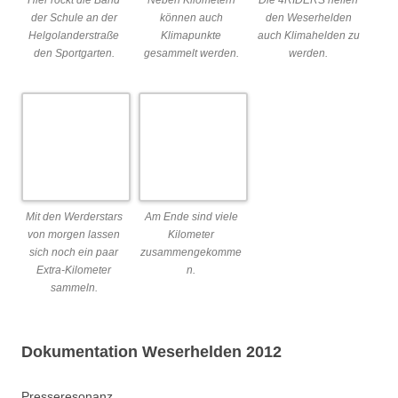
Extra-Kilometer
n.
sammeln.
Dokumentation Weserhelden 2012
Presseresonanz
130320_Weserreport_Preisverleihung Weserhelden
120926_WK_Ankündigung Weserhelden
121001_Stadtteilkurier_Ankündigung Weserhelden
121004_taz_Weserhelden
121005_WK_Weserhelden_BUND_Sportgarten
Video-Doku
Den Film könnt ihr euch
hier
ansehen.
Fotos